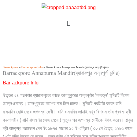
Skip
to
Menu
content
Barrackpore
»
Barrackpore Info
»
Barrackpore Annapurna Mandir(ব্যারাকপুর অন্নপূর্ণা মন্দির)
Barrackpore Annapurna Mandir(ব্যারাকপুর অন্নপূর্ণা মন্দির)
Barrackpore Info
উত্তর ২৪ পরগণার ব্যারাকপুরের কাছে তালপুকুরের অন্নপূর্ণার ‘নবরত্ন’ মন্দিরটি বিশেষ
উল্লেখযোগ্য। তালপুকুরের আগের নাম ছিল চানক। মন্দিরটি প্রতিষ্ঠা করেন রানি
রাসমনির ছোট মেয়ে জগদম্বা দেবী। রানি রাসমনির জামাই মথুর বিশ্বাস তাঁর প্রথমা স্ত্রী
করুণাময়ীর ( রানি রাসমনির সেজ মেয়ে ) মৃত্যুর পর জগদম্বা দেবীকে বিবাহ করেন। ঠাকুর
শ্রী রামকৃষ্ণ পরমহংস দেব ইং ১৮৭৫ সালের ১২ ই এপ্রিল ( ৩০ শে চৈত্র, ১২৮১ বঙ্গাব্দ
) এই মন্দির উদ্বোধন করেন। অন্নপূর্ণার এই মন্দিরের সঙ্গে দক্ষিণেশ্বরের ভবতারিণীর