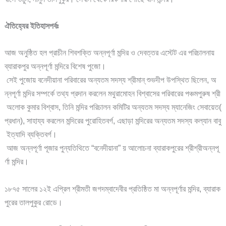
ঐতিহ্যের ইতিহাসপর্বঃ
আজ অনুষ্ঠিত হল প্রাচীন শিবশক্তি অন্নপূর্ণা মন্দির ও দেবত্তর এস্টেট এর পরিচালনায়
ব্যারাকপুর অন্নপূর্ণা মন্দিরে বিশেষ পুজো।
সেই পুজোয় বনেদীয়ানা পরিবারের অন্যতম সদস্য শ্রীমান্ শুভদীপ উপস্থিত ছিলেন, অ
ন্নপূর্ণা মন্দির সম্পর্কে তথ্য প্রদান করলেন মথুরামোহন বিশ্বাসের পরিবারের পঞ্চমপুরুষ শ্রী
অলোক কুমার বিশ্বাস, তিনি মন্দির পরিচালন কমিটির অন্যতম সদস্য ম্যানেজিং সেবায়েত(
প্রধান), সাহায্য করলেন মন্দিরের পুরোহিতবর্গ, এছাড়া মন্দিরের অন্যতম সদস্য কল্যান বাবু
ইত্যাদি ব্যক্তিবর্গ।
আজ অন্নপূর্ণা পূজার পুন্যতিথিতে “বনেদীয়ানা” য় আলোচনা ব্যারাকপুরের শ্রীশ্রীঅন্নপূ
র্ণা মন্দির।
১৮৭৫ সালের ১২ই এপ্রিল শ্রীমতী জগদম্বাদেবীর প্রতিষ্ঠিত মা অন্নপূর্ণার মন্দির, ব্যারাক
পুরের তালপুকুর রোডে।