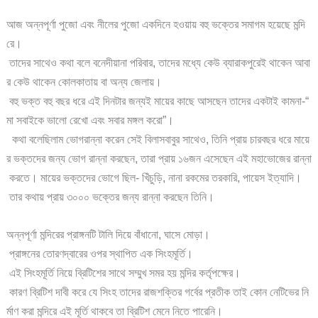
আজ অন্নপূর্ণা পুজো এবং নীলের পুজো একদিনে হওয়ায় বহু ভক্তের সমাগম হয়েছে মন্দি
রে।
তাদের সাথেও কথা বলে বনেদীয়ানা পরিবার, তাদের মধ্যে কেউ ব্যারাকপুরেই থাকেন আবা
র কেউ থাকেন কোলকাতায় বা অন্য জেলায়।
বহু ভক্ত বহু বছর ধরে এই দিনটার জন্যই মায়ের কাছে আসছেন তাদের একটাই কামনা-“
মা সবাইকে ভালো রেখো এবং সবার মঙ্গল করো”।
কথা বলেছিলাম ভোগরান্না করেন সেই বিলাসবাবুর সাথেও, তিনি প্রায় চারবছর ধরে মায়ে
র ভক্তদের জন্য ভোগ রান্না করছেন, তারা প্রায় ১৬জন এসেছেন এই মহাভোজের রান্না
করতে। মায়ের ভক্তদের ভোগে ছিল- খিঁচুড়ি, নানা রকমের তরকারি, পায়েস ইত্যাদি।
তার কথায় প্রায় ৩০০০ ভক্তের জন্য রান্না করছেন তিনি।
অন্নপূর্ণা মন্দিরের প্রাঙ্গনটি টালি দিয়ে বাঁধানো, ঘাসে মোড়া।
প্রাঙ্গনের তোরণদ্বারের ওপর স্থাপিত এক সিংহমূর্তি।
এই সিংহমূর্তি নিয়ে ব্রিটিশের সাথে সম্মুখ সমর হয় মন্দির কর্তৃপক্ষের।
কারণ ব্রিটিশ দাবী করে যে সিংহ তাদের রাজশক্তির গর্বের প্রতীক তাই কোন নেটিভের নি
র্মাণ করা মন্দিরে এই মূর্তি থাকবে তা ব্রিটিশ মেনে নিতে পারেনি।