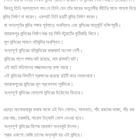
কিন্তু তিনি স্বপ্নাদেশ পান যে তিনি যেন তাঁর মায়ের অতুলনীয় কীর্তির সাথে পাল্লা দিয়ে
মন্দির নির্মাণ না করেন। এরপরই তিনি ছয়টি মন্দির নির্মাণ করেন।
মা অন্নপূর্ণার মন্দির গঙ্গার পূর্বপাড়ে অবস্থিত এবং মন্দিরের মাতৃমূর্তি দক্ষিণমুখী।
ব্যারাকপুর মন্দিরের নির্মাণ শুরু হয় সিবি স্টুয়ার্টের কুঠিবাড়ি কিনে।
মূল মন্দিরের সামনে নাটমন্দির অবস্থিত।
অন্নপূর্ণা মন্দিরের নাটমন্দিরের কারুকার্য অনেক বেশী।
মন্দিরের পাশে গঙ্গার ঘাট রয়েছে, নাম রাসমণি ঘাট।
এই ঘাটে মহিলাদের সজ্জাবদলের কক্ষ আছে।
এই মন্দিরের বিস্তীর্ণ প্রাঙ্গনের রয়েছে দুইটি করে নহবতখানা।
ব্যারাকপুরের মন্দিরের মূল প্রবেশপথ পূর্বদিকে।
অন্নপূর্ণা মন্দিরের বেলতলা মন্দিরের উঠোনের ভিতরে।
এছাড়া অলোকবাবুর কথায় মাকে এই দিন পোলাও, সাদাভাত, পাঁচ রকমের ভাজা, পাঁচ রক
মের মাছ, তরকারি, পায়েস ইত্যাদি ভোগ দেওয়া হবে।
অন্নপূর্ণা মন্দিরের বিশেষ আকর্ষণ অন্নকূট উৎসব।
প্রায় একশো কেজি চালের অন্নকূট হয় এই মন্দিরে।