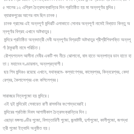
৫ সালের ১২ এপ্রিল চৈত্রসংক্রান্তির দিন প্রতিষ্ঠিত হয় মা অন্নপূর্ণার মন্দির।
ব্যারাকপুরের আগের নাম ছিল চানক।
চানক গ্রামের এই অন্নপূর্ণা মন্দিরটি এলাকাতে সোনার অন্নপূর্ণা নামেই বিখ্যাত কিন্তু অ
ন্নপূর্ণার বিগ্রহ এখানে অষ্টধাতুর।
মন্দিরে প্রতিষ্ঠিত অন্নদাত্রী দেবী অন্নপূর্ণার বিগ্রহটি অষ্টধাতুর শ্রীশ্রীশিবশক্তি অন্নপূ
র্ণা ঠাকুরানী নামে পরিচিত।
রৌপ্যশতদল আসীনা দেবীর একটি পদ নীচে ঝোলানো, বাম হাতে অন্নপাত্র ডান হাতে হা
তা। মহাদেব দণ্ডায়মান, অন্নপ্রত্যাশী।
ছয় শিব মন্দিরও রয়েছে এখানে, যথাক্রমে- কল্যাণেশ্বর, কাম্বেশ্বর, কিন্নরেশ্বর, কেদা
রেশ্বর, কৈলাসেশ্বর এবং কপিলেশ্বর।
সারাবছর নিত্যপুজো হয় মন্দিরে।
এই দুই মন্দিরেই সেবায়েত রাণী রাসমনির বংশোদ্ভবেরাই।
মন্দিরের প্রতিষ্ঠা দিবস আগামীকাল চৈত্রসংক্রান্তির দিন।
এছাড়া মঙ্গলচণ্ডীর পুজো, বিপত্তারিণী পুজো, জন্মাষ্টমী, দুর্গাপুজো, কালীপুজো, জগদ্ধা
ত্রী পুজো ইত্যাদি অনুষ্ঠিত হয়।