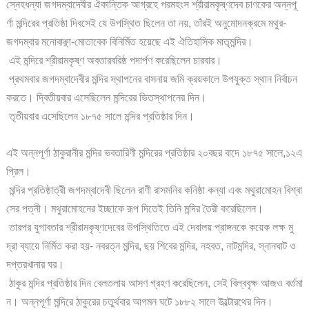
স্নেহধন্যা জগদম্বাদেবীর ঐকান্তিক আগ্রহে পরমহংস শ্রীরামকৃষ্ণদেব চাণকের অন্নপূ
র্ণা মন্দিরের প্রতিষ্ঠা দিবসেই যে উপস্থিত ছিলেন তা নয়, তাঁরই অনুমোদনক্রমে মথুর-
জগদম্বার মনোবাঞ্ছা-মোতাবেক বিনির্মিত হয়েছে এই ঐতিহাসিক মাতৃমন্দির।
এই মন্দিরে শ্রীরামকৃষ্ণ অবতারবরিষ্ঠ পদার্পণ করেছিলেন চারবার।
প্রথমবার জগদম্বাদেবীর মন্দির স্থাপনের বাসনায় জমি ক্রয়কালে উপযুক্ত স্থান নির্বাচন
করতে। দ্বিতীয়বার এসেছিলেন মন্দিরের ভিতস্থাপনের দিন।
তৃতীয়বার এসেছিলেন ১৮৭৫ সালে মন্দির প্রতিষ্ঠার দিন।
এই অন্নপূর্ণা ঠাকুরানীর মন্দির ভবতারিণী মন্দিরের প্রতিষ্ঠার ২০বছর বাদে ১৮৭৫ সালে,১২এ
প্রিল।
মন্দির প্রতিষ্ঠাত্রী জগদম্বাদেবী ছিলেন রাণী রাসমনির কনিষ্ঠা কন্যা এবং মথুরামোহন বিশ্বা
সের পত্নী। মথুরামোহনের ইচ্ছাকে রূপ দিতেই তিনি মন্দির তৈরী করেছিলেন।
তারপর যুগাবতার শ্রীরামকৃষ্ণদেবের উপস্থিতিতে এই দেবালয় প্রাঙ্গনকে কয়েক লক্ষ মু
দ্রা ব্যায়ে নির্মিত করা হয়- নবরত্ন মন্দির, ছয় শিবের মন্দির, নহবত, নাটমন্দির, স্নানঘাট ও
দপ্তরখানার ঘর।
ঠাকুর মন্দির প্রতিষ্ঠার দিন বেলতলায় আসণ গ্রহণ করেছিলেন, সেই বিল্ববৃক্ষ আজও বর্তমা
ন। অন্নপূর্ণা মন্দিরে ঠাকুরের চতুর্থবার আগমন ঘটে ১৮৮২ সালে উল্টোরথের দিন।