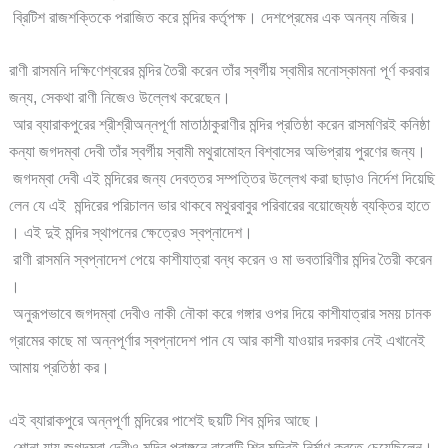
ব্রিটিশ রাজশক্তিকে পরাজিত করে মন্দির কর্তৃপক্ষ। দেশপ্রেমের এক অনন্য নজির।
রাণী রাসমনি দক্ষিণেশ্বরের মন্দির তৈরী করেন তাঁর স্বর্গীয় স্বামীর মনোস্কামনা পূর্ণ করবার
জন্য, সেকথা রাণী নিজেও উল্লেখ করেছেন।
আর ব্যারাকপুরের শ্রীশ্রীঅন্নপূর্ণা মাতাঠাকুরাণীর মন্দির প্রতিষ্ঠা করেন রাসমণিরই কনিষ্ঠা
কন্যা জগদম্বা দেবী তাঁর স্বর্গীয় স্বামী মথুরামোহন বিশ্বাসের অভিপ্রায় পুরণের জন্য।
জগদম্বা দেবী এই মন্দিরের জন্য দেবত্তর সম্পত্তির উল্লেখ করা ছাড়াও নির্দেশ দিয়েছি
লেন যে এই মন্দিরের পরিচালন ভার থাকবে মথুরবাবুর পরিবারের বয়োজ্যেষ্ঠ ব্যক্তির হাতে
। এই দুই মন্দির স্থাপনের ক্ষেত্রেও স্বপ্নাদেশ।
রাণী রাসমনি স্বপ্নাদেশ পেয়ে কাশীযাত্রা বন্ধ করেন ও মা ভবতারিণীর মন্দির তৈরী করেন
।
অনুরূপভাবে জগদম্বা দেবীও নাকী নৌকা করে গঙ্গার ওপর দিয়ে কাশীযাত্রার সময় চানক
গ্রামের কাছে মা অন্নপূর্ণার স্বপ্নাদেশ পান যে আর কাশী যাওয়ার দরকার নেই এখানেই
আমায় প্রতিষ্ঠা কর।
এই ব্যারাকপুরে অন্নপূর্ণা মন্দিরের পাশেই ছয়টি শিব মন্দির আছে।
শোনা যায় জগদম্বা দেবীও মন্দির প্রাঙ্গনে বারোটি শিব মন্দিরই নির্মাণ করতে চেয়েছিলেন।