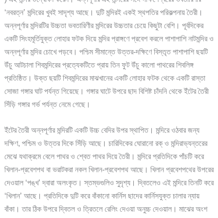
‘নবরত্ন’ মন্দিরের খুবই সাদৃশ্য আছে। দুটি মন্দিরই একই স্থপতির পরিকল্পনায় তৈরী।
অন্নপূর্ণার মন্দিরটির উচ্চতা ভবতারিণীর মন্দিরের উচ্চতার চেয়ে কিছুটা বেশি। পূর্বদিকের
একটি সিংহমূর্তিযুক্ত লোহার ফটক দিয়ে মন্দির প্রাঙ্গণে প্রবেশ করলে পাশাপাশি নাটমন্দির ও
অন্নপূর্ণার মন্দির চোখে পড়বে। পশ্চিম সীমান্তে উত্তর-দক্ষিণে বিস্তৃত পাশাপাশি ছয়টি
উঁচু আটচালা শিবমন্দিরের প্রত্যেকটিতে প্রায় তিন ফুট উঁচু কালো পাথরের শিবলিঙ্গ
প্রতিষ্ঠিত। উক্ত ছয়টি শিবমন্দিরের মাঝখানের একটি লোহার ফটক থেকে একটি রাস্তা
সোজা গঙ্গার ঘাট পর্যন্ত গিয়েছে। গঙ্গার ঘাটে উপরে ছাদ বিশিষ্ট চাঁদনি থেকে ইঁটের তৈরী
সিঁড়ি গঙ্গার গর্ভ পর্যন্ত নেমে গেছে।
ইঁটের তৈরী অন্নপূর্ণার মন্দিরটি একটি উচ্চ বেদির উপর স্থাপিত। মন্দিরে ওঠবার জন্য
দক্ষিণ, পশ্চিম ও উত্তর দিকে সিঁড়ি আছে। চারিদিকের ঘোরানো রক্ ও মন্দিরাভ্যন্তরের
মেঝে যথাক্রমে বেলে পাথর ও শ্বেত পাথর দিয়ে তৈরী। মন্দিরে প্রতিদিকে পাঁচটি করে
খিলান-প্রবেশপথ বা ভরাটকরা নকল খিলান-প্রবেশপথ আছে। খিলান প্রবেশপথের উপরের
দেওয়াল ‘পঙ্খ’ দ্বারা অলংকৃত। স্তম্ভগুলিও সুদৃশ্য। দ্বিতলেও এই মন্দিরে তিনটি করে
‘খিলান’ আছে। প্রতিদিকে দুটি করে বাঁকানো কার্নিস ছাদের কার্নিসযুক্ত চালার ন্যায়
বাঁকা। তার ঠিক উপরে দ্বিতল ও ত্রিতলে রেলিং দেওয়া অনুচ্চ দেওয়াল। মাঝের অংশ