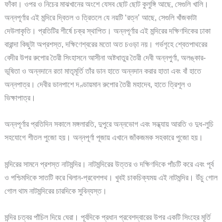
ফাঁকা। ওপর ও নিচের মাঝখানের অংশে যেসব ছোট ছোট কুলুঙ্গি আছে, সেগুলি খালি।
অন্নপূর্ণার এই মন্দিরে দ্বিতল ও ত্রিতলে যে নয়টি ‘রত্ন’ আছে, সেগুলি খাঁজকাটা
দেউলাকৃতি। প্রতিটির শীর্ষে চক্র স্থাপিত। অন্নপূর্ণার এই মন্দিরের দক্ষিণদিকের ঢাকা
বারান্দা কিছুটা অপ্রশস্ত, দক্ষিণেশ্বরের মতো অত চওড়া নয়। গর্ভগৃহে শ্বেতপাথরের
বেদীর উপর রুপোর তৈরী সিংহাসনে আসীনা অষ্টধাতুর তৈরী দেবী অন্নপুর্ণা, অলঙ্কার-
ভূষিতা ও অন্নদানে রতা মাতৃমূর্তি তাঁর ডান হাতে অন্নদান করার হাতা এবং বাঁ হাতে
অন্নপাত্র। দেবীর ডানপাশে দণ্ডায়মান রুপোর তৈরী মহাদেব, হাতে ত্রিশূল ও
ভিক্ষাপাত্র।
অন্নপূর্ণার প্রতিদিন সকালে মঙ্গলারতি, দুপুরে অন্নভোগ এবং সন্ধ্যায় আরতি ও দুধ-লুচি
সহযোগে শীতল পুজো হয়। অন্নপূর্ণা পূজায় এখানে জাঁকজমক সহকারে পুজো হয়।
মন্দিরের সামনে প্রশস্ত নাটমন্দির। নাটমন্দিরের উত্তর ও দক্ষিণদিকে পাঁচটি করে এবং পূর্ব
ও পশ্চিমদিকে সাতটি করে খিলান-প্রবেশপথ। খুবই চাকচিক্যময় এই নাটমন্দির। উঁচু গোল
গোল থাম নাটমন্দিরের চারদিকে সুবিন্যস্ত।
মন্দির চত্বর পাঁচিল দিয়ে ঘেরা। পূর্বদিকে প্রধান প্রবেশদ্বারের উপর একটি সিংহের মূর্তি