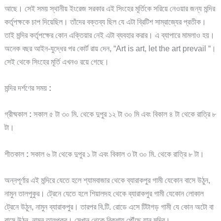
আছে। সেই সময় স্থানীয় ইংরেজ সরকার এই সিংহের মূর্তিকে সরিয়ে নেওয়ার জন্য মন্দির
কর্তৃপক্ষকে চাপ দিয়েছিল। তাঁদের বক্তব্য ছিল যে এটা ব্রিটিশ সাম্রাজ্যের প্রতীক।
তাই মন্দির কর্তৃপক্ষের কোন এক্তিয়ার নেই এটা ব্যবহার করার। এ ব্যাপারে মামলাও হয়।
অনেক বছর আইন-যুদ্ধের পর কোর্ট রায় দেন, “Art is art, let the art prevail “।
সেই থেকে সিংহের মূর্তি এখনও রয়ে গেছে।
মন্দির দর্শণের সময়
:
গ্রীষ্মকাল
:
সকাল ৫ টা ৩০ মি. থেকে দুপুর ১২ টা ৩০ মি এবং বিকাল ৪ টা থেকে রাত্রি ৮
টা।
শীতকাল
:
সকাল ৬ টা থেকে দুপুর ১ টা এবং বিকাল ৩ টা ৩০ মি. থেকে রাত্রি ৮ টা।
অন্নপূর্ণার এই মন্দিরে যেতে হলে শ্যামবাজার থেকে ব্যারাকপুর গামী যেকোন বাসে উঠুন,
নামুন তালপুকুর। ট্রেনে যেতে হলে শিয়ালদহ থেকে ব্যারাকপুর গামী যেকোন লোকাল
ট্রেনে উঠুন, নামুন ব্যারাকপুর। তারপর বি.টি. রোডে এসে টিটাগড় গামী যে কোন অটো বা
বাসে উঠুন, নামুন তালপুকুর। সেখান থেকে রিকশায় পৌঁছে যান মন্দির।